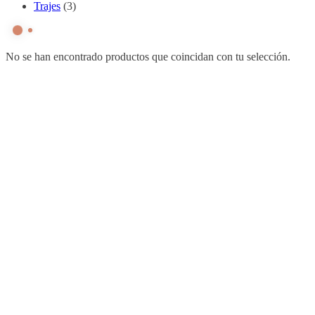
Trajes
(3)
No se han encontrado productos que coincidan con tu selección.
ADOS FACTORY
Acerca de Nosotros
Puntos de Venta
Nuestro Catálogo
Guía de tallas
Otros Links
Mi cuenta
Medios de Pago
Política de Privacidad
Términos y Condiciones