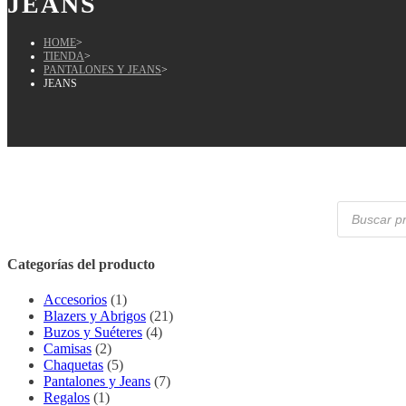
JEANS
HOME
>
TIENDA
>
PANTALONES Y JEANS
>
JEANS
Búsqueda
de
productos
Categorías del producto
Accesorios
(1)
Blazers y Abrigos
(21)
Buzos y Suéteres
(4)
Camisas
(2)
Chaquetas
(5)
Pantalones y Jeans
(7)
Regalos
(1)