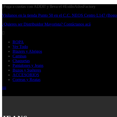
¡Paga a cuotas con ADDI! y lleva el #EstiloAdosFactory
Visítanos en la tienda Punto 50 en el C.C. NEOS Centro L147 (Bogo
¿Quieres ser Distribuidor Mayorista? Contáctanos acá
ROPA
Ver Todo
Blazers y Abrigos
Camisas
Chaquetas
Pantalones y Jeans
Buzos y Suéteres
ACCESORIOS
Correas y Reatas