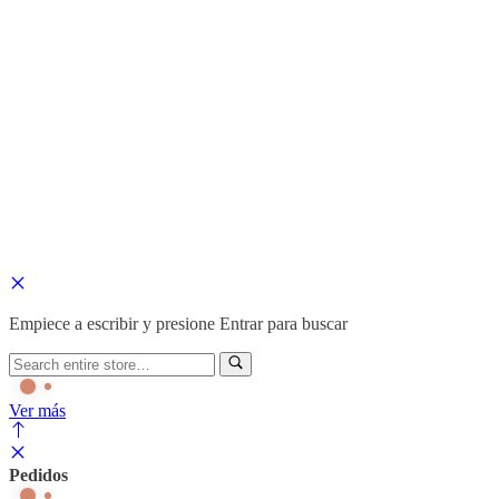
Sobre la tienda
En
ADOS FACTORY
encuentras moda Masculina en
tendencia
, p
Contáctanos
321 495 74 30
321 495 74 30
Showroom L-147, C.C NEOS Centro. Bogotá.
© 2024 ADOS FACTORY. Todos los Derechos Reservados.
Lastudioicon-b-instagram
Lastudioicon-b-facebook
Empiece a escribir y presione Entrar para buscar
Ver más
Pedidos