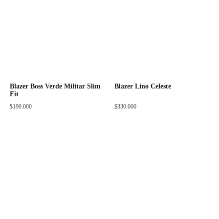
Blazer Boss Verde Militar Slim
Blazer Lino Celeste
Fit
$
190.000
$
330.000