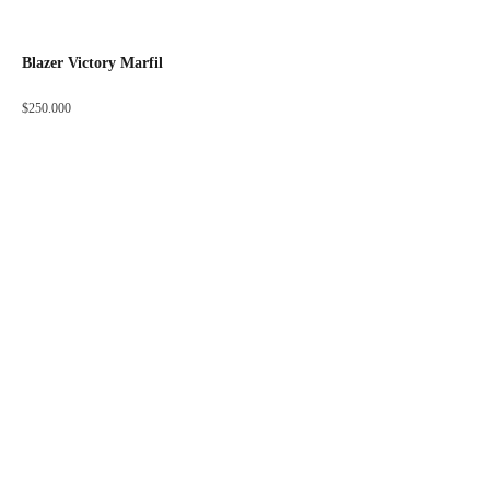
Blazer Victory Marfil
$
250.000
ADOS FACTORY
OTROS LINKS
Acerca de Nosotros
Mi cuenta
Puntos de Venta
Medios de Pago
Nuestro Catálogo
Política de Privacidad
Guía de tallas
Términos y Condiciones
SOBRE LA TIENDA