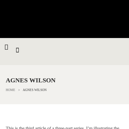
AGNES WILSON
HOME
>
AGNES WILSON
This is the third article of a three-part series. I’m illustrating the