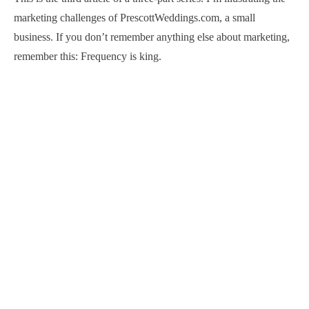
marketing challenges of PrescottWeddings.com, a small
business. If you don’t remember anything else about marketing,
remember this: Frequency is king.
ADOS FACTORY
OTROS LINKS
Acerca de Nosotros
Mi cuenta
Puntos de Venta
Medios de Pago
Nuestro Catálogo
Política de Privacidad
Guía de tallas
Términos y Condiciones
SOBRE LA TIENDA