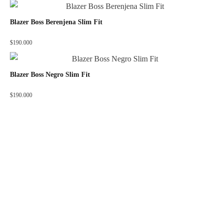
Blazer Boss Berenjena Slim Fit
$
190.000
Blazer Boss Negro Slim Fit
$
190.000
ADOS FACTORY
OTROS LINKS
Acerca de Nosotros
Mi cuenta
Puntos de Venta
Medios de Pago