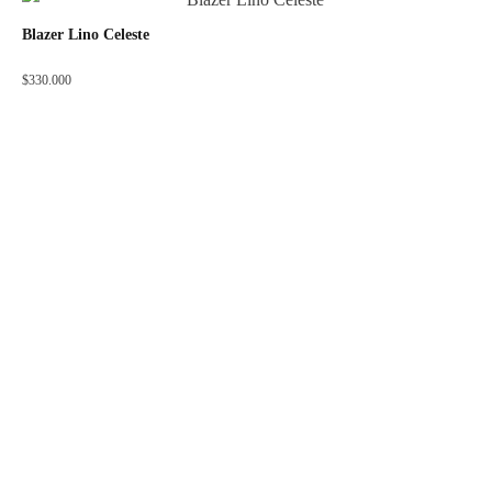
Blazer Lino Celeste
$
330.000
ADOS FACTORY
OTROS LINKS
Acerca de Nosotros
Mi cuenta
Puntos de Venta
Medios de Pago
Nuestro Catálogo
Política de Privacidad
Guía de tallas
Términos y Condiciones
SOBRE LA TIENDA
En
ADOS FACTORY
encuentras moda Masculina en
tendencia
, para
hombres
modernos, con carácter
y
mucho estilo
.