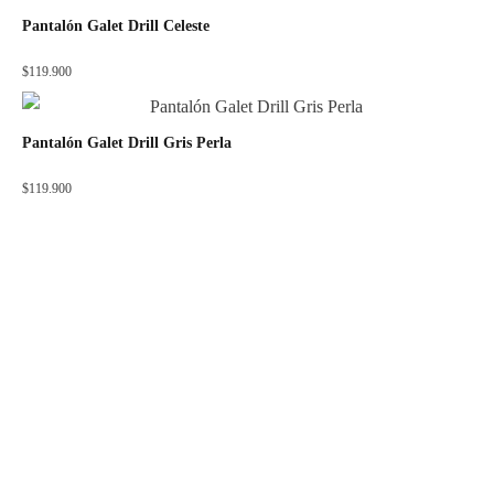
Pantalón Galet Drill Celeste
$
119.900
Pantalón Galet Drill Gris Perla
$
119.900
ADOS FACTORY
OTROS LINKS
Acerca de Nosotros
Mi cuenta
Puntos de Venta
Medios de Pago
Nuestro Catálogo
Política de Privacidad
Guía de tallas
Términos y Condiciones