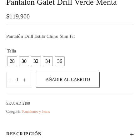
Pantalón Galet Drill Verde Menta
$
119.900
Pantalón Drill Estilo Chino Slim Fit
Talla
28
30
32
34
36
AÑADIR AL CARRITO
SKU:
AD-2199
Categoría:
Pantalones y Jeans
DESCRIPCIÓN