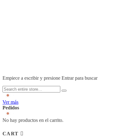
ADOS FACTORY
Acerca de Nosotros
Puntos de Venta
Nuestro Catálogo
Guía de tallas
© 2024 ADOS FACTORY. Todos los Derechos Reservados.
Empiece a escribir y presione Entrar para buscar
Ver más
Pedidos
No hay productos en el carrito.
CART