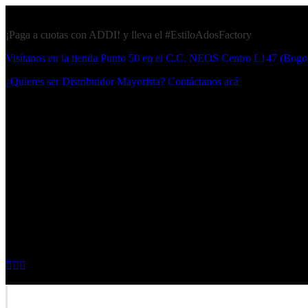
¡Paga a cuotas con ADDI! y lleva el #EstiloAdosFactory
Visítanos en la tienda Punto 50 en el C.C. NEOS Centro L147 (Bogo
¿Quieres ser Distribuidor Mayorista? Contáctanos acá